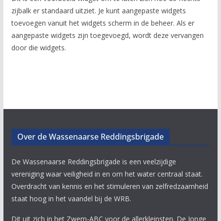
zijbalk er standaard uitziet. Je kunt aangepaste widgets
toevoegen vanuit het widgets scherm in de beheer. Als er
aangepaste widgets zijn toegevoegd, wordt deze vervangen
door die widgets.
Over de Wassenaarse Reddingsbrigade
De Wassenaarse Reddingsbrigade is een veelzijdige
vereniging waar veiligheid in en om het water centraal staat.
Overdracht van kennis en het stimuleren van zelfredzaamheid
staat hoog in het vaandel bij de WRB.
Dit uit zich in het Zwem-ABC voor de allerkleinsten. De Jonge