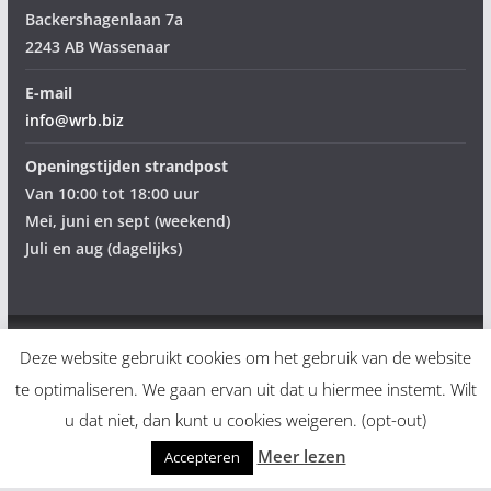
Backershagenlaan 7a
2243 AB Wassenaar
E-mail
info@wrb.biz
Openingstijden strandpost
Van 10:00 tot 18:00 uur
Mei, juni en sept (weekend)
Juli en aug (dagelijks)
Deze website gebruikt cookies om het gebruik van de website
Copyright © 2026
Wassenaarse Reddingsbrigade
. Alle rechten
te optimaliseren. We gaan ervan uit dat u hiermee instemt. Wilt
voorbehouden.
u dat niet, dan kunt u cookies weigeren. (opt-out)
Thema:
ColorMag
door ThemeGrill. Aangedreven door
Meer lezen
Accepteren
WordPress
.